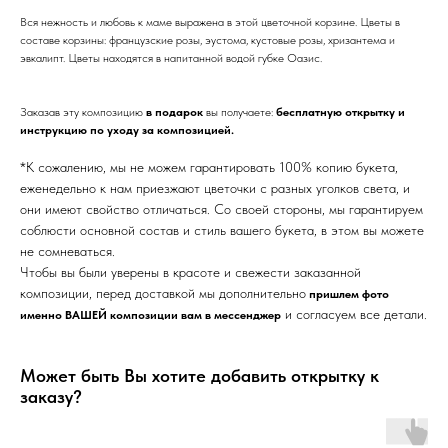
Вся нежность и любовь к маме выражена в этой цветочной корзине. Цветы в
составе корзины: французские розы, эустома, кустовые розы, хризантема и
эвкалипт. Цветы находятся в напитанной водой губке Оазис.
Заказав эту композицию
в подарок
вы получаете:
бесплатную открытку и
инструкцию по уходу за композицией.
*К сожалению, мы не можем гарантировать 100% копию букета,
еженедельно к нам приезжают цветочки с разных уголков света, и
они имеют свойство отличаться. Со своей стороны, мы гарантируем
соблюсти основной состав и стиль вашего букета, в этом вы можете
не сомневаться.
Чтобы вы были уверены в красоте и свежести заказанной
композиции, перед доставкой мы дополнительно
пришлем фото
и согласуем все детали.
именно ВАШЕЙ композиции вам в мессенджер
Может быть Вы хотите добавить открытку к
заказу?