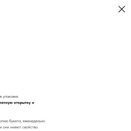
в упаковке.
латную открытку и
опию букета, еженедельно
 и они имеют свойство