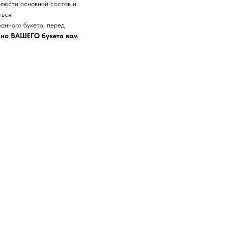
блюсти основной состав и
ться.
занного букета, перед
но ВАШЕГО букета вам