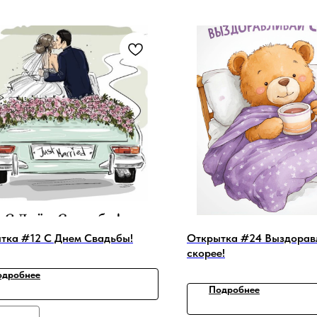
тка #12 С Днем Свадьбы!
Открытка #24 Выздорав
скорее!
одробнее
Подробнее