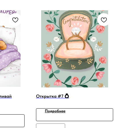
ливай
Открытка #7 💍
Подробнее