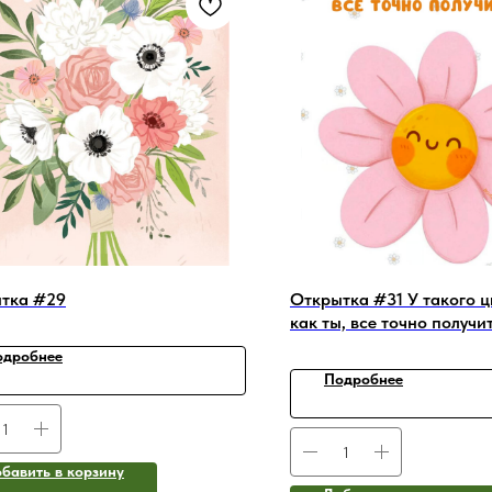
тка #29
Открытка #31 У такого ц
как ты, все точно получи
одробнее
Подробнее
бавить в корзину