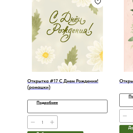
Открытка #17 C Днем Рождения!
Откры
(ромашки)
П
Подробнее
До