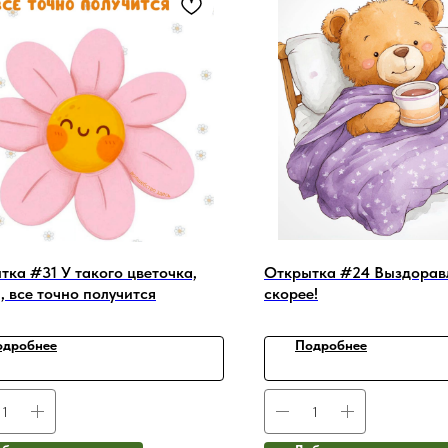
тка #31 У такого цветочка,
Открытка #24 Выздорав
, все точно получится
скорее!
одробнее
Подробнее