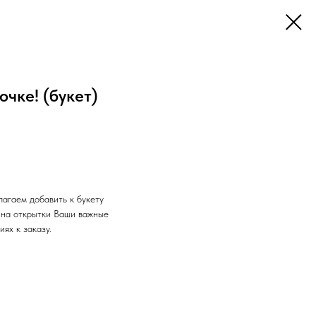
чке! (букет)
лагаем добавить к букету
 на открытки Ваши важные
ях к заказу.