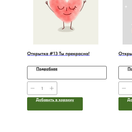
Открытка #13 Ты прекрасна!
Откры
Подробнее
П
Добавить в корзину
До