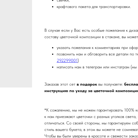
свечки,
крафтового пакета для транспортировки.
В случае если у Вас есть особые пожелания к диза
составу цветочной композиции в стакане, вы может
указать пожелания к комментариях при офор
позвонить нам и обговорить все детали по т
292299001
)
написать нам в телеграм или инстаграм (мы 
Заказав этот сет
в подарок
вы получаете:
беспла
инструкцию по уходу за цветочной композици
*К сожалению, мы не можем гарантировать 100% к
к нам приезжают цветочки с разных уголков света,
отличаться. Со своей стороны, мы гарантируем со
стиль вашего букета, в этом вы можете не сомнева
Чтобы вы были уверены в красоте и свежести зака