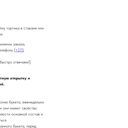
йну тортика в стакане или
е:
млении заказа,
елефону (
+375
быстро отвечаем!).
тную открытку и
ей.
опию букета, еженедельно
 и они имеют свойство
блюсти основной состав и
ться.
занного букета, перед